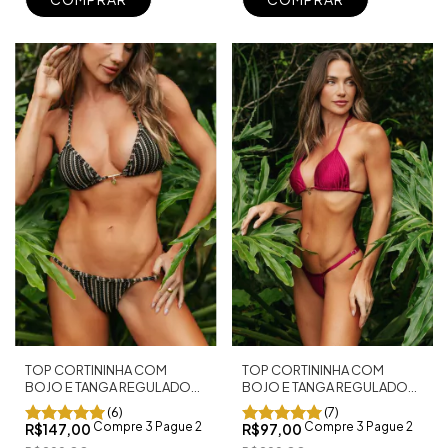
TOP CORTININHA COM
TOP CORTININHA COM
BOJO E TANGA REGULADOR
BOJO E TANGA REGULADOR
FIO DENTAL CANCÚN
FIO DENTAL MARROCOS
(7)
(6)
MARSALA
PRETO
Compre 3 Pague 2
Compre 3 Pague 2
R$97,00
R$147,00