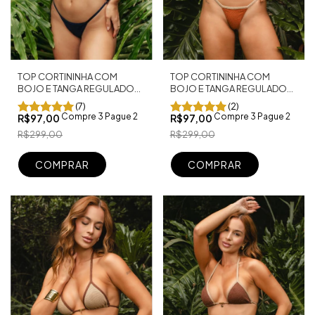
TOP CORTININHA COM
TOP CORTININHA COM
BOJO E TANGA REGULADOR
BOJO E TANGA REGULADOR
FIO DENTAL CANCÚN AZUL
FIO DENTAL SHINE DUO
(7)
(2)
MARINHO
TERRACOTA
Compre 3 Pague 2
Compre 3 Pague 2
R$97,00
R$97,00
R$299,00
R$299,00
COMPRAR
COMPRAR