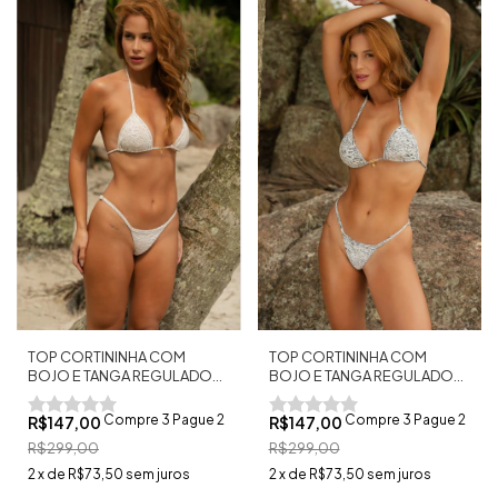
TOP CORTININHA COM
TOP CORTININHA COM
BOJO E TANGA REGULADOR
BOJO E TANGA REGULADOR
FIO DENTAL FIJI BEGE
FIO DENTAL FIJI PRETO
Compre 3 Pague 2
Compre 3 Pague 2
R$147,00
R$147,00
R$299,00
R$299,00
2
x
de
R$73,50
sem juros
2
x
de
R$73,50
sem juros