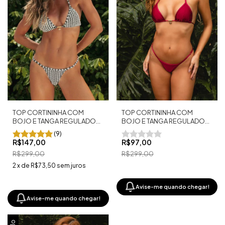
TOP CORTININHA COM
TOP CORTININHA COM
BOJO E TANGA REGULADOR
BOJO E TANGA REGULADOR
FIO DENTAL MALTA PRETO
FIO DENTAL MARSALA
(9)
R$147,00
R$97,00
R$299,00
R$299,00
2
x
de
R$73,50
sem juros
Avise-me quando chegar!
Avise-me quando chegar!