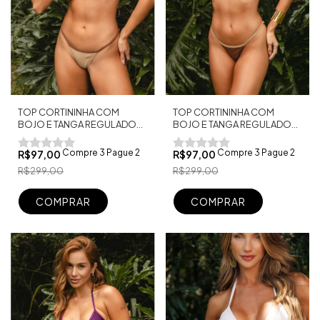
TOP CORTININHA COM
TOP CORTININHA COM
BOJO E TANGA REGULADOR
BOJO E TANGA REGULADOR
FIO DENTAL SHINE DUO
FIO DENTAL DUO SHINE NUDE
MARROM
Compre 3 Pague 2
Compre 3 Pague 2
R$97,00
R$97,00
R$299,00
R$299,00
COMPRAR
COMPRAR