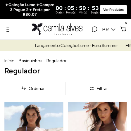
✨Coleção Lume ✨Compre
00
:
05
:
59
:
51
3 Pague 2 + Frete por
Ver Produtos
Dia(s)
Hora(s)
Min(s)
Seg(s)
R$0,07
0
BR
Lançamento Coleção Lume - Euro Summer
FRETE GRÁTIS R$
Início
.
Basiquinhos
.
Regulador
Regulador
Ordenar
Filtrar