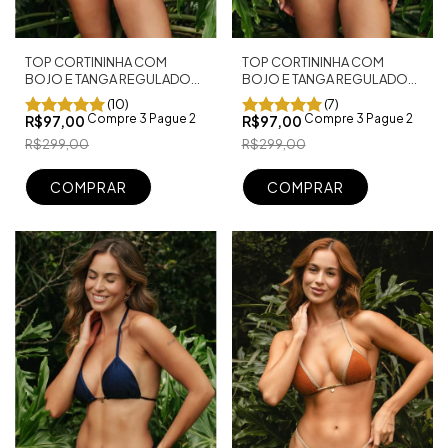
TOP CORTININHA COM
TOP CORTININHA COM
BOJO E TANGA REGULADOR
BOJO E TANGA REGULADOR
FIO DENTAL CANCÚN FUCSIA
FIO DENTAL CANCÚN
(10)
(7)
BAHAMAS
Compre 3 Pague 2
Compre 3 Pague 2
R$97,00
R$97,00
R$299,00
R$299,00
COMPRAR
COMPRAR