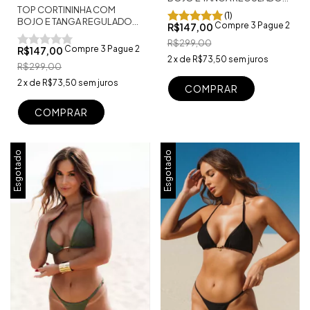
TOP CORTININHA COM
FIO DENTAL CAPRI BRANCO
(1)
BOJO E TANGA REGULADOR
Compre 3 Pague 2
R$147,00
FIO DENTAL TULUM NUDE
R$299,00
Compre 3 Pague 2
R$147,00
2
x
de
R$73,50
sem juros
R$299,00
2
x
de
R$73,50
sem juros
COMPRAR
COMPRAR
Esgotado
Esgotado