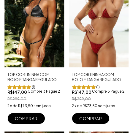
TOP CORTININHA COM
TOP CORTININHA COM
BOJO E TANGA REGULADOR
BOJO E TANGA REGULADOR
FIO DENTAL CAPRI PRETO
FIO DENTAL CHERRY
(1)
(1)
Compre 3 Pague 2
Compre 3 Pague 2
R$147,00
R$147,00
R$299,00
R$299,00
2
x
de
R$73,50
sem juros
2
x
de
R$73,50
sem juros
COMPRAR
COMPRAR