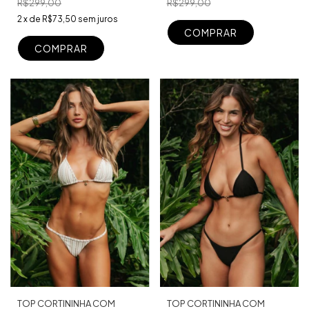
R$299,00
R$299,00
2
x
de
R$73,50
sem juros
COMPRAR
COMPRAR
TOP CORTININHA COM
TOP CORTININHA COM