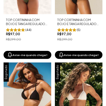
TOP CORTININHA COM
TOP CORTININHA COM
BOJO E TANGA REGULADOR
BOJO E TANGA REGULADOR
FIO DENTAL SHINE VERDE
FIO DENTAL PRETO
(44)
(5)
R$97,00
R$97,00
R$299,00
R$299,00
Avise-me quando chegar!
Avise-me quando chegar!
Esgotado
Esgotado