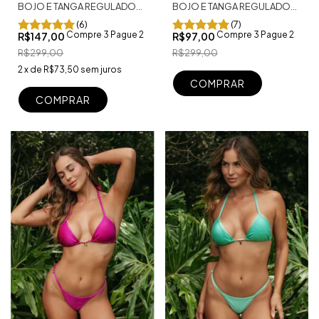
BOJO E TANGA REGULADOR
BOJO E TANGA REGULADOR
FIO DENTAL MARROCOS
FIO DENTAL CANCÚN PRETO
(6)
(7)
NUDE
Compre 3 Pague 2
Compre 3 Pague 2
R$147,00
R$97,00
R$299,00
R$299,00
2
x
de
R$73,50
sem juros
COMPRAR
COMPRAR