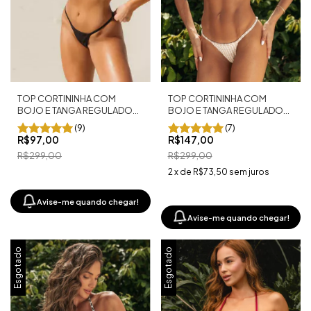
TOP CORTININHA COM
TOP CORTININHA COM
BOJO E TANGA REGULADOR
BOJO E TANGA REGULADOR
FIO DENTAL PRETO
FIO DENTAL MALTA NUDE
(9)
(7)
R$97,00
R$147,00
R$299,00
R$299,00
2
x
de
R$73,50
sem juros
Avise-me quando chegar!
Avise-me quando chegar!
Esgotado
Esgotado