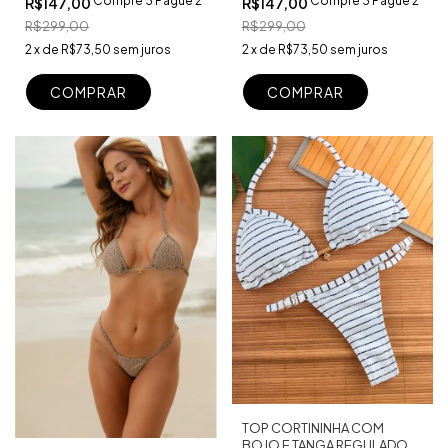
Compre 3 Pague 2
Compre 3 Pague 2
R$147,00
R$147,00
R$299,00
R$299,00
2
x
de
R$73,50
sem juros
2
x
de
R$73,50
sem juros
COMPRAR
COMPRAR
TOP CORTININHA COM
BOJO E TANGA REGULADOR