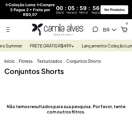
✨Coleção Lume ✨Compre
00
:
05
:
59
:
56
3 Pague 2 + Frete por
Ver Produtos
Dia(s)
Hora(s)
Min(s)
Seg(s)
R$0,07
0
BR
uro Summer
FRETE GRÁTIS R$499+
Lançamento Coleção Lum
Início
.
Fitness
.
Texturizados
.
Conjuntos Shorts
Conjuntos Shorts
Não temos resultados para sua pesquisa. Por favor, tente
com outros filtros.