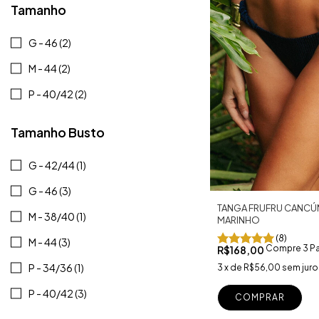
Tamanho
G - 46 (2)
M - 44 (2)
P - 40/42 (2)
Tamanho Busto
G - 42/44 (1)
G - 46 (3)
TANGA FRUFRU CANCÚ
M - 38/40 (1)
MARINHO
(8)
M - 44 (3)
Compre 3 Pa
R$168,00
P - 34/36 (1)
3
x
de
R$56,00
sem juro
P - 40/42 (3)
COMPRAR