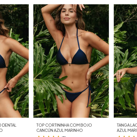
TANGA LA
TOP CORTININHA COM BOJO
O DENTAL
AZUL MAR
CANCÚN AZUL MARINHO
HO