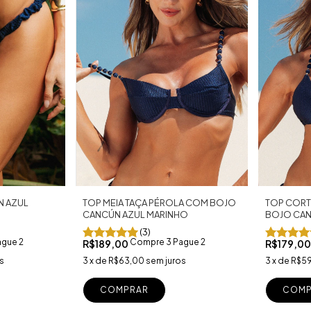
N AZUL
TOP CORT
TOP MEIA TAÇA PÉROLA COM BOJO
BOJO CAN
CANCÚN AZUL MARINHO
(3)
gue 2
Compre 3 Pague 2
R$179,0
R$189,00
s
3
x
de
R$59
3
x
de
R$63,00
sem juros
COMP
COMPRAR