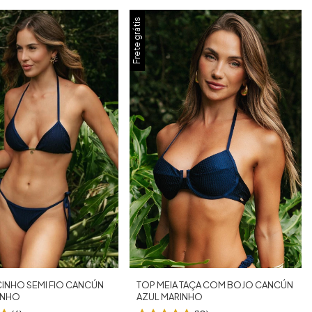
Frete grátis
CINHO SEMI FIO CANCÚN
TOP MEIA TAÇA COM BOJO CANCÚN
INHO
AZUL MARINHO