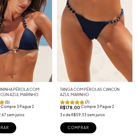
ININHA PÉROLA COM
TANGA COM PÉROLAS CANCÚN
CÚN AZUL MARINHO
AZUL MARINHO
(5)
(7)
Compre 3 Pague 2
Compre 3 Pague 2
0
R$178,00
,67
sem juros
3
x
de
R$59,33
sem juros
RAR
COMPRAR