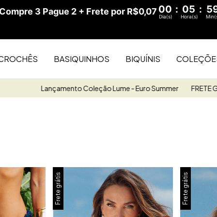
00
:
05
:
5
ompre 3 Pague 2 + Frete por R$0,07
Dia(s)
Hora(s)
Min(
CROCHÊS
BASIQUINHOS
BIQUÍNIS
COLEÇÕE
Lançamento Coleção Lume - Euro Summer
FRETE GRÁTIS R$4
Frete grátis
Frete grátis