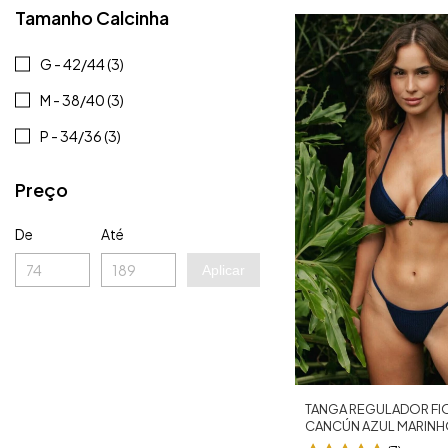
Tamanho Calcinha
G - 42/44 (3)
M - 38/40 (3)
P - 34/36 (3)
Preço
De
Até
Aplicar
TANGA REGULADOR FI
CANCÚN AZUL MARIN