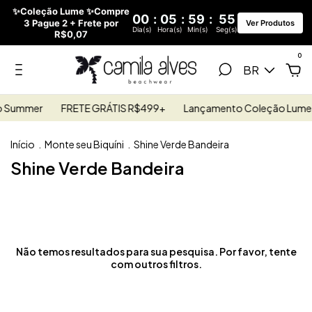
✨Coleção Lume ✨Compre
00
:
05
:
59
:
55
3 Pague 2 + Frete por
Ver Produtos
Dia(s)
Hora(s)
Min(s)
Seg(s)
R$0,07
0
BR
o Summer
FRETE GRÁTIS R$499+
Lançamento Coleção Lume 
Início
.
Monte seu Biquíni
.
Shine Verde Bandeira
Shine Verde Bandeira
Não temos resultados para sua pesquisa. Por favor, tente
com outros filtros.